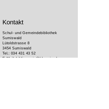
Kontakt
Schul- und Gemeindebibliothek
Sumiswald
Lütoldstrasse 8
3454 Sumiswald
Tel.:
034 431 43 52
E-Mail:
bibliosumis@bluewin.ch
Impressum
© 2021 Bibliothek Sumiswald