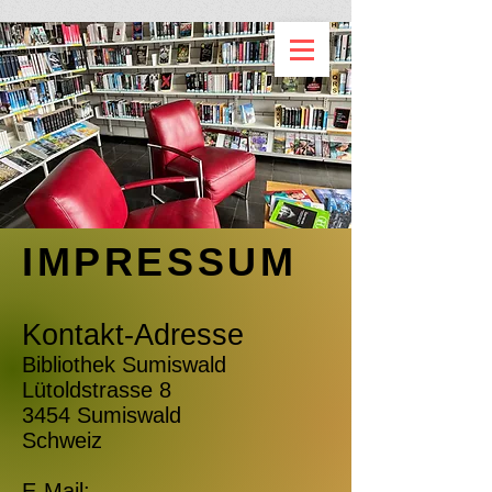
IMPRESSUM
Kontakt-Adresse
Bibliothek Sumiswald
Lütoldstrasse 8
3454 Sumiswald
Schweiz
E-Mail: